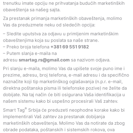
trenutku imate opciju ne prihvatanja budućih marketinških
obaveštenja sa našeg sajta.
Za prestanak primanja marketinških obaveštenja, molimo
Vas da preduzmete neku od sledećih opcija:
– Sledite uputstva za odjavu u primljenim marketinškim
obaveštenjima koja su poslata sa naše strane.
– Preko broja telefona
+381 69 551 9182
– Putem slanja e-maila na
adresu
smartag.rs@gmail.com
sa nazivom odjava.
Pri slanju e-maila, molimo Vas da upišete svoje puno ime i
prezime, adresu, broj telefona, e-mail adresu i da specifično
naznačite koji tip marketinškog oglašavanja (n.p.r. e-mail,
direktna poštanska pisma ili telefonske pozive) ne želite da
dobijate. Na taj način će biti osigurana Vaša identifikacija u
našem sistemu kako bi uspešno procesirali Vaš zahtev.
®
Smart Tag
Srbija će preduzeti neophodne korake kako bi
implementirali Vaš zahtev za prestanak dobijanja
marketinških obaveštenja. Molimo Vas da notirate da zbog
obrade podataka, poštanskih i sistemskih rokova, ova