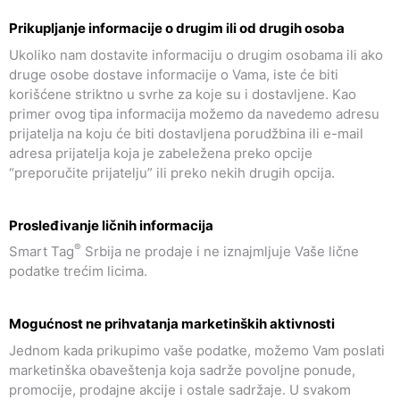
Prikupljanje informacije o drugim ili od drugih osoba
Ukoliko nam dostavite informaciju o drugim osobama ili ako
druge osobe dostave informacije o Vama, iste će biti
korišćene striktno u svrhe za koje su i dostavljene. Kao
primer ovog tipa informacija možemo da navedemo adresu
prijatelja na koju će biti dostavljena porudžbina ili e-mail
adresa prijatelja koja je zabeležena preko opcije
“preporučite prijatelju” ili preko nekih drugih opcija.
Prosleđivanje ličnih informacija
®
Smart Tag
Srbija ne prodaje i ne iznajmljuje Vaše lične
podatke trećim licima.
Mogućnost ne prihvatanja marketinških aktivnosti
Jednom kada prikupimo vaše podatke, možemo Vam poslati
marketinška obaveštenja koja sadrže povoljne ponude,
promocije, prodajne akcije i ostale sadržaje. U svakom