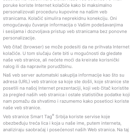
poruke koriste Internet kolačiće kako bi maksimalno
personalizovali proceduru kupovine na našim veb
stranicama. Kolačić simulira neprekidnu konekciju. Oni
omogućavaju čuvanje informacija o Vašim podešavanjima
i sesijama i dozvoljava pristup veb stranicama bez ponovne
personalizacije.
Veb čitač (browser) se može podesiti da ne prihvata Internet
kolačiće. U tom slučaju ćete biti u mogućnosti da gledate
naše veb stranice, ali nećete moći da kreirate korisnički
nalog ili da napravite porudžbinu.
Naš veb server automatski sakuplja informacije kao što su
adresa (URL) veb stranice sa koje ste došli, koje stranice ste
posetili na našoj Internet prezentaciji, koji veb čitač koristite
za pregled naših veb stranica i ostale statističke podatke koji
nam pomažu da shvatimo i razumemo kako posetioci koriste
naše veb stranice.
®
Veb stranice Smart Tag
Srbija koriste servise koje
obezbeđuju treća lica i koja u naše ime, putem interneta,
analiziraju saobraćaj i posećenost naših Web stranica. Na taj