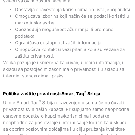
skladu sa ovim opštim načelima :
Dostavlja obaveštenja korisnicima po ustaljenoj praksi.
Omogućava izbor na koji način će se podaci koristiti u
marketinške svrhe.
Obezbeđuje mogućnost ažuriranja ili promene
podataka.
Ograničava dostupnost vaših informacija.
Omogućava kontakt u vezi pitanja koja su vezana za
zaštitu privatnosti.
Velika pažnja je usmerena ka čuvanju ličnih informacija, u
skladu sa postojećim zakonima o privatnosti i u skladu sa
internim standardima i praksi.
®
Politika zaštite privatnosti Smart Tag
Srbija
®
U ime Smart Tag
Srbija obavezujemo se da ćemo čuvati
privatnost svih naših kupaca. Prikupljamo samo neophodne,
osnovne podatke o kupcima/korisnicima i podatke
neophodne za poslovanje i informisanje korisnika u skladu
sa dobrim poslovnim običajima i u cilju pružanja kvalititne