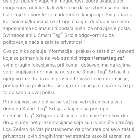
usluge. Dajemo kupcima mogućnost izbora uključujući
mogućnost odluke da li žele ili ne da se izbrišu sa mailing
lista koje se koriste za marketinške kampanje. Svi podaci o
korisnicima/kupcima se strogo čuvaju i dostupni su samo
zaposlenima kojima su ti podaci nužni za obavljanje posla.
®
Svi zaposleni u Smart Tag
Srbija odgovorni su za
poštovanje načela zaštite privatnosti”.
Ova politika opisuje informacije i praksu o zaštiti privatnosti
koja se primenjuje na veb stranici
https://smarttag.rs/
i
svim drugim lokacijama, prilikama i dešavanjima na kojima
®
se prikupljaju informacije od strane Smart Tag
Srbija ili u
njegovo ime. Kada nam prosledite Vaše lične informacije,
pristajete na praksu korišćenja informacija na način kako je
to opisano u ovoj polisi.
Primenjivost ove polise ne važi na veb stranicama van
®
domena Smart Tag
Srbija, a kojima se pristupa
®
sa Smart Tag
Srbija veb stranice putem veza-linkova ka
drugim internet prezentacijama koje su u vlasništvu trećeg
lica. Želimo da Vas potstaknemo da pročitate polise o zaštiti
privatnosti ovih drugih internet stranica kako bi saznali na