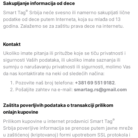
Sakupljanje informacija od dece
®
Smart Tag
Srbija neće svesno ili namerno sakupljati lične
podatke od dece putem Interneta, koja su mlađa od 13
godina. Zalažemo se za zaštitu prava dece na internetu.
Kontakt
Ukoliko imate pitanja ili pritužbe koje se tiču privatnosti i
sigurnosti Vaših podataka, ili ukoliko imate saznanja ili
sumnju o narušavanju privatnosti ili sigurnosti, molimo Vas
da nas kontaktirate na neki od sledećih načina:
Pozovite naš broj telefona:
+381 69 551 9182
.
Pošaljite zahtev na e-mail:
smartag.rs
@
gmail.com
Zaštita poverljivih podataka o transakciji prilikom
onlajn kupovine
®
Prilikom kupovine u internet prodavnici Smart Tag
Srbija poverljive informacija se prenose putem javne mreže
u zaštićenoj (kriptovanoj) formi upotrebom SSL protokola i