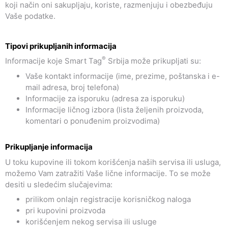
koji način oni sakupljaju, koriste, razmenjuju i obezbeđuju
Vaše podatke.
Tipovi prikupljanih informacija
®
Informacije koje Smart Tag
Srbija može prikupljati su:
Vaše kontakt informacije (ime, prezime, poštanska i e-
mail adresa, broj telefona)
Informacije za isporuku (adresa za isporuku)
Informacije ličnog izbora (lista željenih proizvoda,
komentari o ponuđenim proizvodima)
Prikupljanje informacija
U toku kupovine ili tokom korišćenja naših servisa ili usluga,
možemo Vam zatražiti Vaše lične informacije. To se može
desiti u sledećim slučajevima:
prilikom onlajn registracije korisničkog naloga
pri kupovini proizvoda
korišćenjem nekog servisa ili usluge