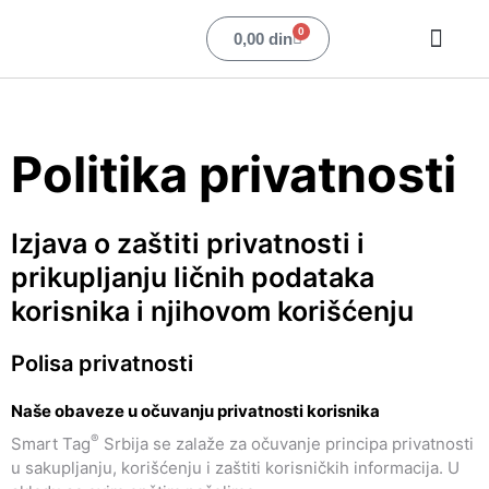
0
0,00
din
Najčešća pitanja
Politika privatnosti
Izjava o zaštiti privatnosti i
prikupljanju ličnih podataka
korisnika i njihovom korišćenju
Polisa privatnosti
Naše obaveze u očuvanju privatnosti korisnika
®
Smart Tag
Srbija se zalaže za očuvanje principa privatnosti
u sakupljanju, korišćenju i zaštiti korisničkih informacija. U