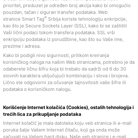
prioritet, preduzet je određen broj akcija kako bi omogućio
pouzdan, tačan i siguran transfer podataka. Web
®
stranice Smart Tag
Srbija koriste tehnologiju enkripcije,
kao što je Secure Sockets Layer (SSL), kako bi se zaštitili
Vaši lični podaci tokom transfera podataka. SSL vrši
enkripciju podataka iz porudžbine, kao što su Vaše ime,
prezime i adresa.
Kako bi podigli nivo sigurnosti, prilikom kreiranja
korisničkog naloga na našim Web stranicama, potrebno je da
odaberete ličnu šifru koja bi trebalo da sadrži od 6 do 30
slovnih karaktera uključujući kombinaciju i slova i brojeva.
Lično ste odgovorni za očuvanje tajnovitosti vaše šifre ili
podataka o korisničkom nalogu.
Korišćenje Internet kolačića (Cookies), ostalih tehnologija i
trećih lica za prikupljanje podataka
Internet kolačić je mala datoteka koju veb stranica ili e-mail
poruka šalje Vašem Internet čitaču, koji ga onda može
sačuvati na Vašem hard disku. Naše veb stranice i e-mail