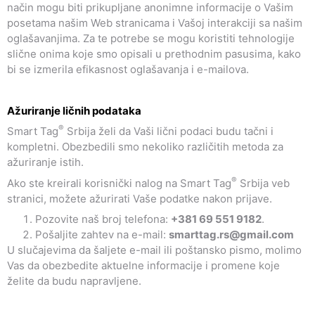
način mogu biti prikupljane anonimne informacije o Vašim
posetama našim Web stranicama i Vašoj interakciji sa našim
oglašavanjima. Za te potrebe se mogu koristiti tehnologije
slične onima koje smo opisali u prethodnim pasusima, kako
bi se izmerila efikasnost oglašavanja i e-mailova.
Ažuriranje ličnih podataka
®
Smart Tag
Srbija želi da Vaši lični podaci budu tačni i
kompletni. Obezbedili smo nekoliko različitih metoda za
ažuriranje istih.
®
Ako ste kreirali korisnički nalog na Smart Tag
Srbija veb
stranici, možete ažurirati Vaše podatke nakon prijave.
Pozovite naš broj telefona:
+381 69 551 9182
.
Pošaljite zahtev na e-mail:
smarttag.rs@gmail.com
U slučajevima da šaljete e-mail ili poštansko pismo, molimo
Vas da obezbedite aktuelne informacije i promene koje
želite da budu napravljene.