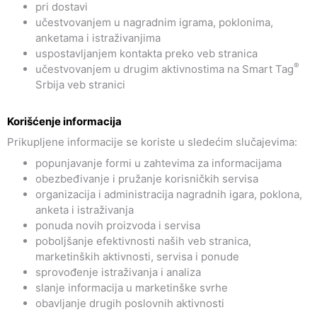
pri dostavi
učestvovanjem u nagradnim igrama, poklonima,
anketama i istraživanjima
uspostavljanjem kontakta preko veb stranica
®
učestvovanjem u drugim aktivnostima na Smart Tag
Srbija veb stranici
Korišćenje informacija
Prikupljene informacije se koriste u sledećim slučajevima:
popunjavanje formi u zahtevima za informacijama
obezbeđivanje i pružanje korisničkih servisa
organizacija i administracija nagradnih igara, poklona,
anketa i istraživanja
ponuda novih proizvoda i servisa
poboljšanje efektivnosti naših veb stranica,
marketinških aktivnosti, servisa i ponude
sprovođenje istraživanja i analiza
slanje informacija u marketinške svrhe
obavljanje drugih poslovnih aktivnosti