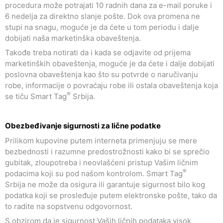
procedura može potrajati 10 radnih dana za e-mail poruke i
6 nedelja za direktno slanje pošte. Dok ova promena ne
stupi na snagu, moguće je da ćete u tom periodu i dalje
dobijati naša marketinška obaveštenja.
Takođe treba notirati da i kada se odjavite od prijema
marketinških obaveštenja, moguće je da ćete i dalje dobijati
poslovna obaveštenja kao što su potvrde o naručivanju
robe, informacije o povraćaju robe ili ostala obaveštenja koja
®
se tiču Smart Tag
Srbija.
Obezbeđivanje sigurnosti za lične podatke
Prilikom kupovine putem interneta
primenjuju se mere
bezbednosti i razumne predostrožnosti kako bi se sprečio
gubitak, zloupotreba i neovlašćeni pristup Vašim ličnim
®
podacima koji su pod našom kontrolom. Smart Tag
Srbija ne može da osigura ili garantuje sigurnost bilo kog
podatka koji se prosleđuje putem elektronske pošte, tako da
to radite na sopstvenu odgovornost.
S obzirom da je sigurnost Vaših ličnih podataka visok