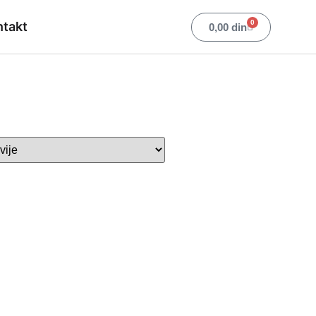
0
ntakt
0,00
din