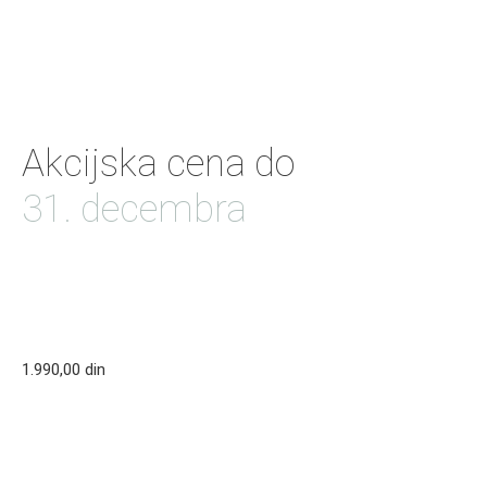
Dostupno samo za Apple lokator.
Akcijska cena do
31. decembra
Dana
Sati
Minuta
Sekundi
1.990,00
din