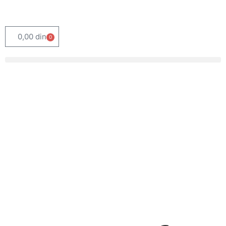
0,00
din
0