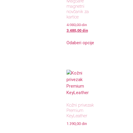
MagSafe
magnetni
novčanik za
kartice
4.980,00
din
3.480,00
din
Odaberi opcije
Kožni privezak
Premium
KeyLeather
1.390,00
din